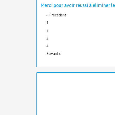
Merci pour avoir réussi à éliminer l
< Précédent
1
2
3
4
Suivant >