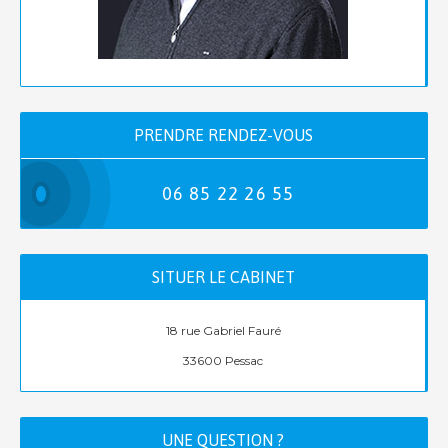
PRENDRE RENDEZ-VOUS
06 85 22 26 55
SITUER LE CABINET
Leaflet
+
18 rue Gabriel Fauré
−
33600 Pessac
UNE QUESTION ?