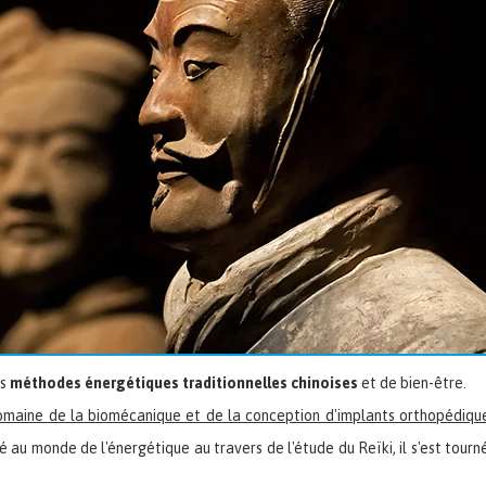
es
méthodes énergétiques traditionnelles chinoises
et de bien-être.
omaine de la biomécanique et de la conception d'implants orthopédique
é au monde de l'énergétique au travers de l'étude du Reïki, il s'est tourné