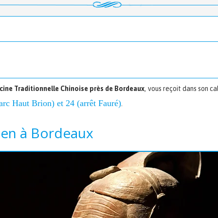
ine Traditionnelle Chinoise près de Bordeaux
, vous reçoit dans son ca
arc Haut Brion) et 24 (arrêt Fauré)
.
ien à Bordeaux